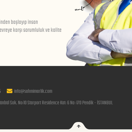
inden başlayıp insan
vreye karşı sorumluluk ve kalite
5
info@sahmimarlik.com
ünbül Sok. No:10 Starport Residence Kat: 6 No :170 Pendik - İSTANBUL