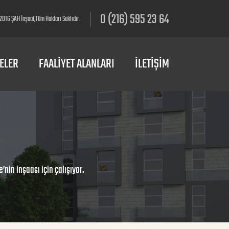
0 (216) 595 23 64
016 ŞAH İnşaat,Tüm Hakları Saklıdır.
ELER
FAALİYET ALANLARI
İLETİŞİM
nin inşaası için çalışıyor.