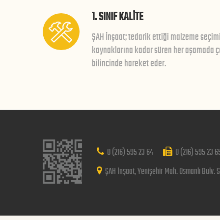
1. SINIF KALİTE
ŞAH İnşaat; tedarik ettiği malzeme seçim
kaynaklarına kadar süren her aşamada çe
bilincinde hareket eder.
0 (216) 595 23 64
0 (216) 595 23 6
ŞAH İnşaat, Yenişehir Mah. Osmanlı Bulv. S