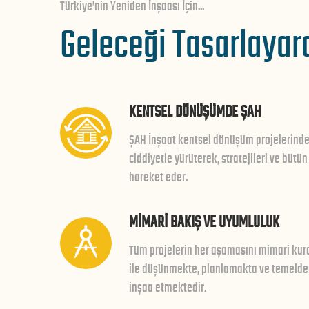
Türkiye’nin Yeniden İnşaası İçin...
Geleceği Tasarlayar
KENTSEL DÖNÜŞÜMDE ŞAH
ŞAH İnşaat kentsel dönüşüm projelerinde,
ciddiyetle yürüterek, stratejileri ve bütün
hareket eder.
MİMARİ BAKIŞ VE UYUMLULUK
Tüm projelerin her aşamasını mimari kura
ile düşünmekte, planlamakta ve temelden 
inşaa etmektedir.