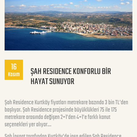
16
ŞAH RESIDENCE KONFORLU BİR
Kasım
HAYAT SUNUYOR
Şah Residence Kurtköy fiyatları metrekare bazında 3 bin TL’den
başlıyor. Şah Residence projesinde büyüklükleri 75 ile 175
metrekare arasında değişen 2+1’den 4+1’e farklı konut
seçenekleri yer alıyor…
Şah İnşaat tarafından Kurtköy’de inşa edilen Şah Residence