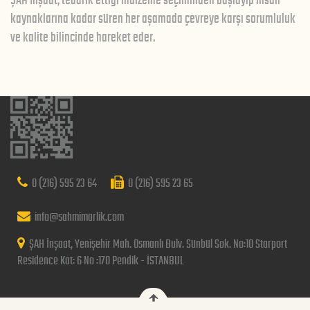
ŞAH İnşaat; tedarik ettiği malzeme seçiminden başlayıp insan
kaynaklarına kadar süren her aşamada çevreye karşı sorumluluk
ve kalite bilincinde hareket eder.
0 (216) 595 23 64
0 (216) 595 23 65
info@sahmimarlik.com
ŞAH İnşaat, Yenişehir Mah. Osmanlı Bulv. Sünbül Sok. No:10 Starport
Residence Kat: 6 No :170 Pendik - İSTANBUL