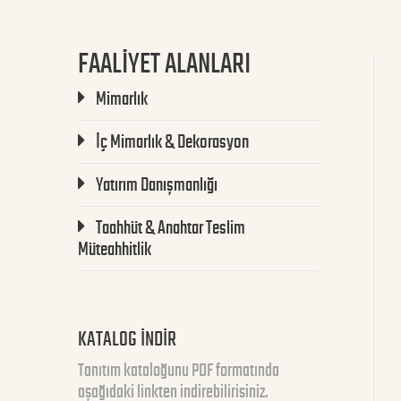
FAALİYET ALANLARI
Mimarlık
İç Mimarlık & Dekorasyon
Yatırım Danışmanlığı
Taahhüt & Anahtar Teslim
Müteahhitlik
KATALOG İNDİR
Tanıtım kataloğunu PDF formatında
aşağıdaki linkten indirebilirisiniz.