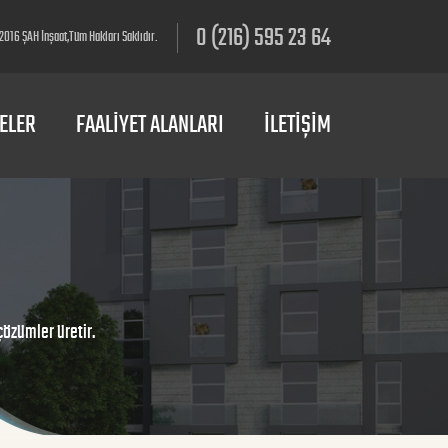
0 (216) 595 23 64
016 ŞAH İnşaat,Tüm Hakları Saklıdır.
ELER
FAALİYET ALANLARI
İLETİŞİM
çözümler üretir.