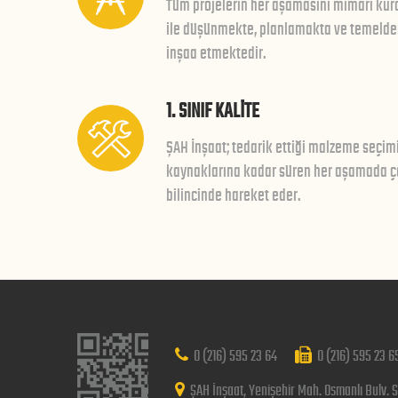
Tüm projelerin her aşamasını mimari kura
ile düşünmekte, planlamakta ve temelden 
inşaa etmektedir.
1. SINIF KALİTE
ŞAH İnşaat; tedarik ettiği malzeme seçim
kaynaklarına kadar süren her aşamada çe
bilincinde hareket eder.
0 (216) 595 23 64
0 (216) 595 23 6
ŞAH İnşaat, Yenişehir Mah. Osmanlı Bulv. S