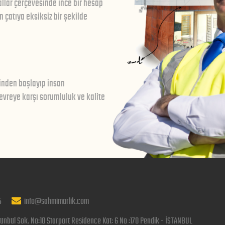
llar çerçevesinde ince bir hesap
çatıya eksiksiz bir şekilde
inden başlayıp insan
vreye karşı sorumluluk ve kalite
5
info@sahmimarlik.com
ünbül Sok. No:10 Starport Residence Kat: 6 No :170 Pendik - İSTANBUL