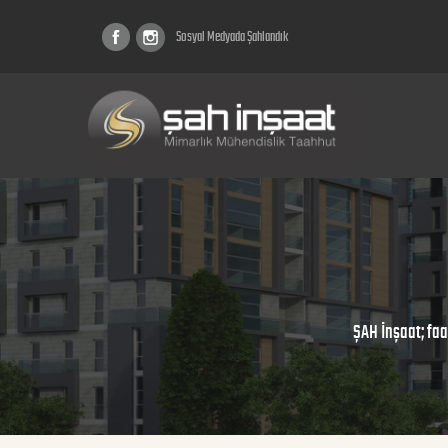
Sosyal Medyada Şahlandık
ŞAH İnşaat; faa